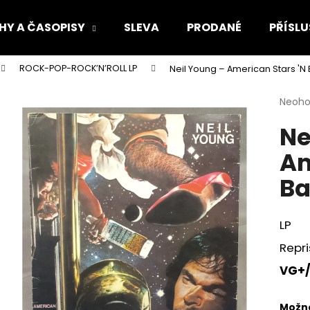
HY A ČASOPISY
SLEVA
PRODANÉ
PŘÍSLU
ROCK-POP-ROCK’N’ROLL LP
Neil Young – American Stars 'N 
Co potřebujete najít?
Průmě
Neoh
hodno
Ne
produ
HLEDAT
je
Am
0,0
z
Ba
5
Doporučujeme
hvězdi
LP
Repri
VG+/
Možno