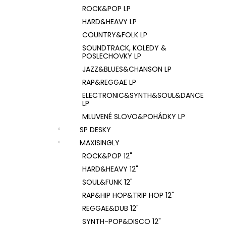
ROCK&POP LP
HARD&HEAVY LP
COUNTRY&FOLK LP
SOUNDTRACK, KOLEDY &
POSLECHOVKY LP
JAZZ&BLUES&CHANSON LP
RAP&REGGAE LP
ELECTRONIC&SYNTH&SOUL&DANCE
LP
MLUVENÉ SLOVO&POHÁDKY LP
SP DESKY
MAXISINGLY
ROCK&POP 12"
HARD&HEAVY 12"
SOUL&FUNK 12"
RAP&HIP HOP&TRIP HOP 12"
REGGAE&DUB 12"
SYNTH-POP&DISCO 12"