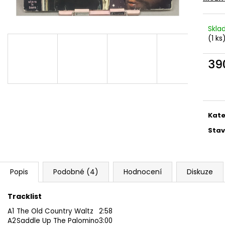
MARTIN KRATOCHVÍL & JAZZ Q ‎–
PINK FLOYD – TH
HODOKVAS (FEASTING) LP
OF DAWN CD
390 Kč
290 Kč
Skl
(1 ks
39
Měr
cena
Kate
Stav
Popis
Podobné (4)
Hodnocení
Diskuze
Tracklist
A1
The Old Country Waltz
2:58
A2
Saddle Up The Palomino
3:00