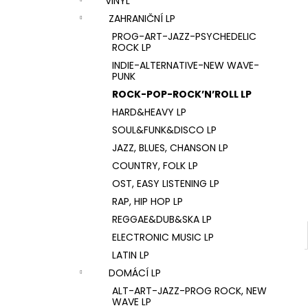
VINYL
U2 – THE JOSHUA TREE LP
l
ZAHRANIČNÍ LP
1 290 Kč
PROG-ART-JAZZ-PSYCHEDELIC
ROCK LP
INDIE-ALTERNATIVE-NEW WAVE-
PUNK
ROCK-POP-ROCK’N’ROLL LP
HARD&HEAVY LP
SOUL&FUNK&DISCO LP
JAZZ, BLUES, CHANSON LP
COUNTRY, FOLK LP
OST, EASY LISTENING LP
RAP, HIP HOP LP
REGGAE&DUB&SKA LP
ELECTRONIC MUSIC LP
LATIN LP
DOMÁCÍ LP
ALT-ART-JAZZ-PROG ROCK, NEW
WAVE LP