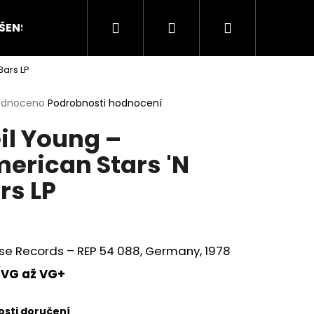
Hledat
Přihlášení
Nákupní
ŠENSTVÍ
HODNOCENÍ STAVU
O NÁS
ČLÁN
Bars LP
košík
rné
odnoceno
Podrobnosti hodnocení
cení
il Young –
ktu
erican Stars 'N
rs LP
ček.
se Records – REP 54 088, Germany, 1978
VG až VG+
Následující
sti doručení