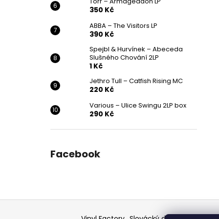
Törr – Armageddon LP
350 Kč
ABBA – The Visitors LP
390 Kč
Spejbl & Hurvínek – Abeceda
Slušného Chování 2LP
1 Kč
Jethro Tull – Catfish Rising MC
220 Kč
Various ‎– Ulice Swingu 2LP box
290 Kč
Facebook
Z
á
Vinyl Factory
Slovácký deník - článek
F