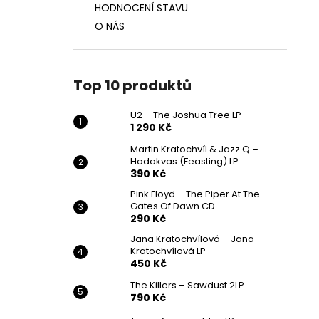
HODNOCENÍ STAVU
O NÁS
Top 10 produktů
U2 – The Joshua Tree LP
1 290 Kč
Martin Kratochvíl & Jazz Q ‎–
Hodokvas (Feasting) LP
390 Kč
Pink Floyd – The Piper At The
Gates Of Dawn CD
290 Kč
Jana Kratochvílová – Jana
Kratochvílová LP
450 Kč
The Killers – Sawdust 2LP
790 Kč