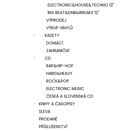
ELECTRONIC&HOUSE&TECHNO 12"
BIG BEAT&DNB&BREAKS 12"
VÝPRODEJ
VÝKUP VINYLŮ
KAZETY
DOMÁCÍ
ZAHRANIČNÍ
CD
RAP&HIP-HOP
HARD&HEAVY
ROCK&POP
ELECTRONIC MUSIC
ČESKÁ A SLOVENSKÁ CD
KNIHY A ČASOPISY
SLEVA
PRODANÉ
PŘÍSLUŠENSTVÍ