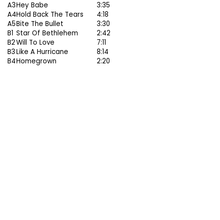
A3
Hey Babe
3:35
A4
Hold Back The Tears
4:18
A5
Bite The Bullet
3:30
B1
Star Of Bethlehem
2:42
B2
Will To Love
7:11
B3
Like A Hurricane
8:14
B4
Homegrown
2:20