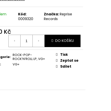
E PIPER AT THE GATES
adem
Kód:
Značka:
Reprise
)
0009320
Records
0 Kč
ná
DO KOŠÍKU
:
Tisk
ROCK-POP-
gorie
:
ROCK’N’ROLL LP
,
VG+
Zeptat se
:
VG+
Sdílet