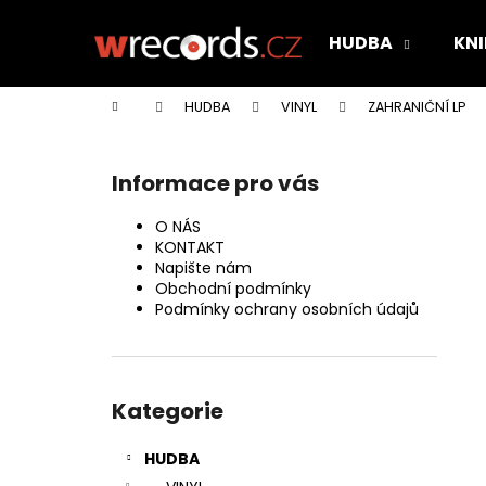
K
Přejít
na
o
HUDBA
KNI
obsah
Zpět
Zpět
š
do
do
í
Domů
HUDBA
VINYL
ZAHRANIČNÍ LP
k
obchodu
obchodu
P
o
Informace pro vás
s
t
O NÁS
r
KONTAKT
Napište nám
a
Obchodní podmínky
n
Podmínky ochrany osobních údajů
n
í
Přeskočit
p
kategorie
Kategorie
a
n
HUDBA
e