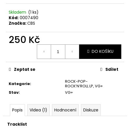
č
u
Skladem
(1 ks)
j
Kód:
0007490
e
Značka:
CBS
m
e
250 Kč
Měrná
THE
DO KOŠÍKU
cena:
KILLERS
–
SAWDUST
2LP
Zeptat se
Sdílet
790
ROCK-POP-
Kč
Kategorie
:
ROCK’N’ROLL LP
,
VG+
Stav
:
VG+
Popis
Videa (1)
Hodnocení
Diskuze
Tracklist