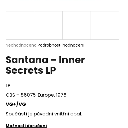
a
j
í
t
?
Průměrné
Neohodnoceno
Podrobnosti hodnocení
hodnocení
Santana – Inner
produktu
je
HLEDAT
Secrets LP
0,0
z
5
hvězdiček.
LP
D
CBS – 86075, Europe, 1978
o
p
VG+/VG
o
Součástí je původní vnitřní obal.
r
u
Možnosti doručení