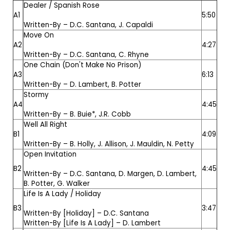
Dealer / Spanish Rose
A1
5:50
Written-By –
D.C. Santana
,
J. Capaldi
Move On
A2
4:27
Written-By –
D.C. Santana
,
C. Rhyne
One Chain (Don't Make No Prison)
A3
6:13
Written-By –
D. Lambert, B. Potter
Stormy
A4
4:45
Written-By –
B. Buie*
,
J.R. Cobb
Well All Right
B1
4:09
Written-By –
B. Holly
,
J. Allison
,
J. Mauldin
,
N. Petty
Open Invitation
B2
4:45
Written-By –
D.C. Santana
,
D. Margen
,
D. Lambert,
B. Potter
,
G. Walker
Life Is A Lady / Holiday
B3
3:47
Written-By [Holiday] –
D.C. Santana
Written-By [Life Is A Lady] –
D. Lambert