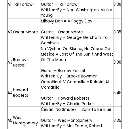
A1
Tal Farlow
–
Guitar –
Tal Farlow
3:30
Written-By –
Ned Washington
,
Victor
Young
Mlhavý Den = A Foggy Day
A2
Oscar Moore
–
Guitar –
Oscar Moore
3:35
Written-By –
George Gershwin, Ira
Gershwin
Na Východ Od Slunce, Na Západ Od
Měsíce = East Of The Sun / And West
Barney
Of The Moon
A3
3:00
Kessel
–
Guitar –
Barney Kessel
Written-By –
Brooks Bowman
Odpočinek V Camarillu = Relaxin' At
Camarillo
Howard
A4
5:45
Roberts
–
Guitar –
Howard Roberts
Written-By –
Charlie Parker
Čekání Na Smutek = Born To Be Blue
Wes
A5
Guitar –
Wes Montgomery
3:35
Montgomery
–
Written-By –
Mel Torme
,
Robert