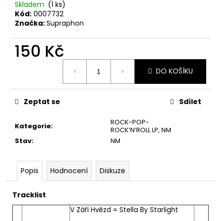
č
Skladem
(1 ks)
u
Kód:
0007732
j
Značka:
Supraphon
e
m
150 Kč
e
Měrná
DO KOŠÍKU
cena:
MARTIN
KRATOCHVÍL
&
Zeptat se
Sdílet
JAZZ
Q
ROCK-POP-
‎–
Kategorie
:
ROCK’N’ROLL LP
,
NM
HODOKVAS
Stav
:
NM
(FEASTING)
LP
390
Popis
Hodnocení
Diskuze
Kč
Tracklist
V Záři Hvězd = Stella By Starlight