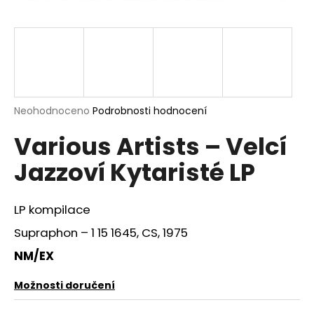
a
j
í
t
?
Průměrné
Neohodnoceno
Podrobnosti hodnocení
hodnocení
Various Artists – Velcí
produktu
je
HLEDAT
Jazzoví Kytaristé LP
0,0
z
5
hvězdiček.
LP kompilace
D
Supraphon ‎– 1 15 1645, CS, 1975
o
p
NM/EX
o
r
Možnosti doručení
u