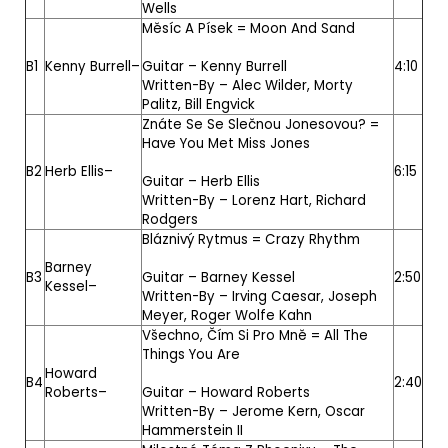
Wells
Měsíc A Písek = Moon And Sand
B1
Kenny Burrell
–
Guitar –
Kenny Burrell
4:10
Written-By –
Alec Wilder
,
Morty
Palitz
,
Bill Engvick
Znáte Se Se Slečnou Jonesovou? =
Have You Met Miss Jones
B2
Herb Ellis
–
6:15
Guitar –
Herb Ellis
Written-By –
Lorenz Hart, Richard
Rodgers
Bláznivý Rytmus = Crazy Rhythm
Barney
B3
Guitar –
Barney Kessel
2:50
Kessel
–
Written-By –
Irving Caesar
,
Joseph
Meyer
,
Roger Wolfe Kahn
Všechno, Čím Si Pro Mně = All The
Things You Are
Howard
B4
2:40
Roberts
–
Guitar –
Howard Roberts
Written-By –
Jerome Kern, Oscar
Hammerstein II