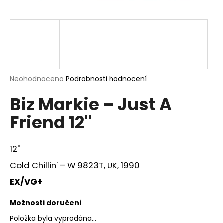
a
j
í
t
?
Průměrné
Neohodnoceno
Podrobnosti hodnocení
hodnocení
Biz Markie ‎– Just A
produktu
je
HLEDAT
Friend 12"
0,0
z
5
hvězdiček.
12"
D
Cold Chillin' – W 9823T, UK, 1990
o
p
EX/VG+
o
r
Možnosti doručení
u
Položka byla vyprodána…