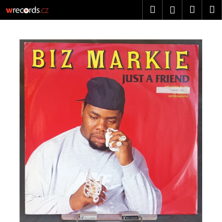
K
Přejít
Hledat
Náku
M
Přihlášen
na
o
obsah
Zpět
Zpět
košík
š
í
C
k
o
p
o
t
ř
e
b
u
j
e
t
e
n