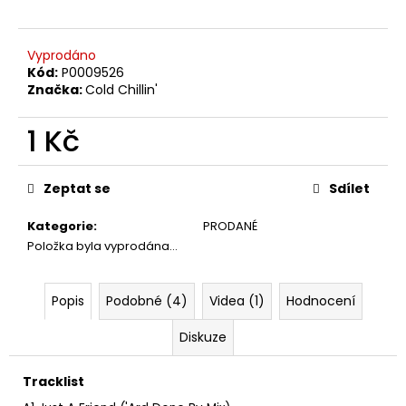
č
u
j
Vyprodáno
e
Kód:
P0009526
m
Značka:
Cold Chillin'
e
1 Kč
MARTIN
Měrná
KRATOCHVÍL
cena:
&
Zeptat se
Sdílet
JAZZ
Q
Kategorie
:
PRODANÉ
‎–
Položka byla vyprodána…
HODOKVAS
(FEASTING)
LP
Popis
Podobné (4)
Videa (1)
Hodnocení
390
Kč
Diskuze
Tracklist