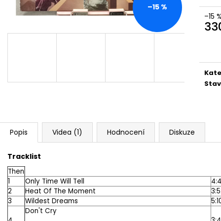
MARTIN KRATOCHVÍL & JAZZ Q ‎–
PINK FLOYD – TH
–15 %
HODOKVAS (FEASTING) LP
OF DAWN CD
–15 
390 Kč
290 Kč
33
Měr
cena
Kate
Stav
Popis
Videa (1)
Hodnocení
Diskuze
Tracklist
Then
1
Only Time Will Tell
4:
2
Heat Of The Moment
3:
3
Wildest Dreams
5:1
Don't Cry
4
3: