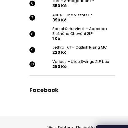
Törr – Armageddon LP
350 Kč
ABBA – The Visitors LP
390 Kč
Spejbl & Hurvínek – Abeceda
Slušného Chování 2LP
1 Kč
Jethro Tull – Catfish Rising MC
220 Kč
Various ‎– Ulice Swingu 2LP box
290 Kč
Facebook
Z
á
Vinyl Factory
Slovácký deník - článek
F