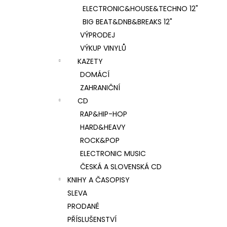
ELECTRONIC&HOUSE&TECHNO 12"
BIG BEAT&DNB&BREAKS 12"
VÝPRODEJ
VÝKUP VINYLŮ
KAZETY
DOMÁCÍ
ZAHRANIČNÍ
CD
RAP&HIP-HOP
HARD&HEAVY
ROCK&POP
ELECTRONIC MUSIC
ČESKÁ A SLOVENSKÁ CD
KNIHY A ČASOPISY
SLEVA
PRODANÉ
PŘÍSLUŠENSTVÍ