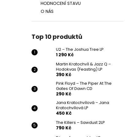
HODNOCENÍ STAVU
O NÁS
Top 10 produktů
U2 – The Joshua Tree LP
1 290 Kč
Martin Kratochvíl & Jazz Q ‎–
Hodokvas (Feasting) LP
390 Kč
Pink Floyd – The Piper At The
Gates Of Dawn CD
290 Kč
Jana Kratochvílová – Jana
Kratochvílová LP
450 Kč
The Killers – Sawdust 2LP
790 Kč