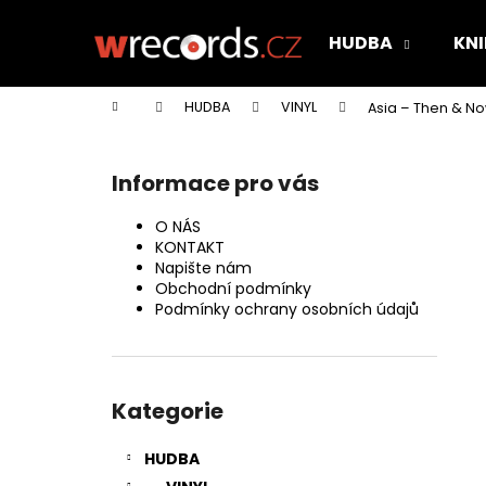
K
Přejít
na
o
HUDBA
KNI
obsah
Zpět
Zpět
š
do
do
í
Domů
HUDBA
VINYL
Asia – Then & No
k
obchodu
obchodu
P
o
Informace pro vás
s
t
O NÁS
r
KONTAKT
Napište nám
a
Obchodní podmínky
n
Podmínky ochrany osobních údajů
n
í
Přeskočit
p
kategorie
Kategorie
a
n
HUDBA
e