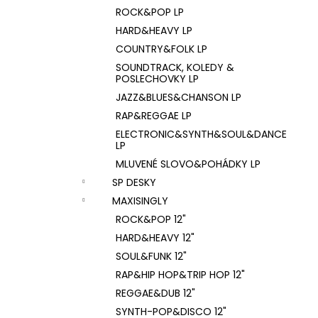
ROCK&POP LP
HARD&HEAVY LP
COUNTRY&FOLK LP
SOUNDTRACK, KOLEDY &
POSLECHOVKY LP
JAZZ&BLUES&CHANSON LP
RAP&REGGAE LP
ELECTRONIC&SYNTH&SOUL&DANCE
LP
MLUVENÉ SLOVO&POHÁDKY LP
SP DESKY
MAXISINGLY
ROCK&POP 12"
HARD&HEAVY 12"
SOUL&FUNK 12"
RAP&HIP HOP&TRIP HOP 12"
REGGAE&DUB 12"
SYNTH-POP&DISCO 12"