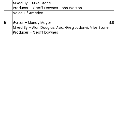
Mixed By –
Mike Stone
Producer –
Geoff Downes
,
John Wetton
Voice Of America
5
Guitar –
Mandy Meyer
4:1
Mixed By –
Alan Douglas
,
Asia
,
Greg Ladanyi
,
Mike Stone
Producer –
Geoff Downes