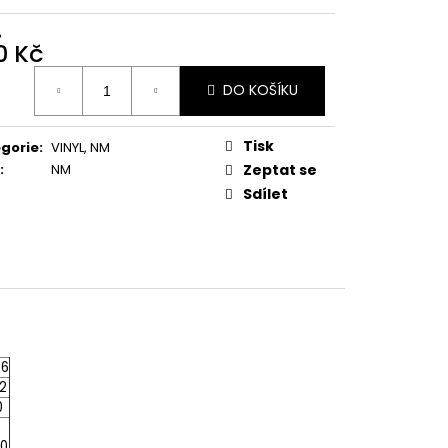
E PIPER AT THE GATES
%
0 Kč
ná
DO KOŠÍKU
:
Tisk
gorie
:
VINYL
,
NM
:
NM
Zeptat se
Sdílet
46
52
0
40