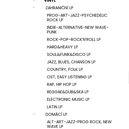
VINYL
U2 – THE JOSHUA TREE LP
l
ZAHRANIČNÍ LP
1 290 Kč
PROG-ART-JAZZ-PSYCHEDELIC
ROCK LP
INDIE-ALTERNATIVE-NEW WAVE-
PUNK
ROCK-POP-ROCK’N’ROLL LP
HARD&HEAVY LP
SOUL&FUNK&DISCO LP
JAZZ, BLUES, CHANSON LP
COUNTRY, FOLK LP
OST, EASY LISTENING LP
RAP, HIP HOP LP
REGGAE&DUB&SKA LP
ELECTRONIC MUSIC LP
LATIN LP
DOMÁCÍ LP
ALT-ART-JAZZ-PROG ROCK, NEW
WAVE LP