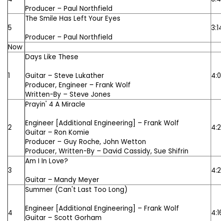
Producer –
Paul Northfield
The Smile Has Left Your Eyes
5
3:1
Producer –
Paul Northfield
Now
Days Like These
1
Guitar –
Steve Lukather
4:
Producer, Engineer –
Frank Wolf
Written-By –
Steve Jones
Prayin' 4 A Miracle
Engineer [Additional Engineering] –
Frank Wolf
2
4:
Guitar –
Ron Komie
Producer –
Guy Roche
,
John Wetton
Producer, Written-By –
David Cassidy
,
Sue Shifrin
Am I In Love?
3
4:
Guitar –
Mandy Meyer
Summer (Can't Last Too Long)
Engineer [Additional Engineering] –
Frank Wolf
4
4:1
Guitar –
Scott Gorham