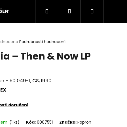
Hledat
Přihlášení
Nákupní
ŠENSTVÍ
HODNOCENÍ STAVU
O NÁS
ČLÁN
košík
rné
odnoceno
Podrobnosti hodnocení
cení
ia – Then & Now LP
ktu
ček.
n ‎– 50 049-1, CS, 1990
EX
sti doručení
Následující
adem
(1 ks)
Kód:
0007551
Značka:
Popron