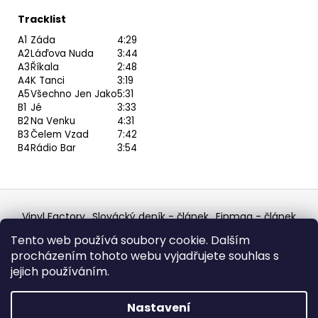
Tracklist
A1
Záda
4:29
A2
Láďova Nuda
3:44
A3
Říkala
2:48
A4
K Tanci
3:19
A5
Všechno Jen Jako
5:31
B1
Jé
3:33
B2
Na Venku
4:31
B3
Čelem Vzad
7:42
B4
Rádio Bar
3:54
Z
á
Vinyl Factory
Slovácký deník - článek
Finmag - článek
p
W Records Mixcloud
Eastalgia
YouTube Profile
Tento web používá soubory cookie. Dalším
Discogs Profile
Facebook
výběr z hroznů
a
procházením tohoto webu vyjadřujete souhlas s
Top prodejce mincí
Aukro
t
jejich používáním.
í
Vytvořil Shoptet
Nastavení