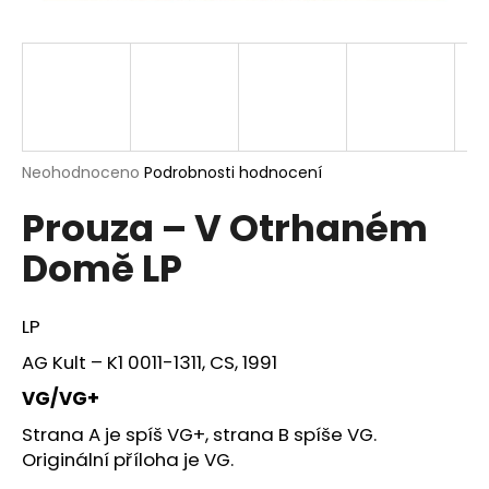
a
j
í
t
?
Průměrné
Neohodnoceno
Podrobnosti hodnocení
hodnocení
Prouza – V Otrhaném
produktu
je
HLEDAT
Domě LP
0,0
z
5
hvězdiček.
LP
D
AG Kult – K1 0011-1311, CS, 1991
o
p
VG/VG+
o
Strana A je spíš VG+, strana B spíše VG.
r
Originální příloha je VG.
u