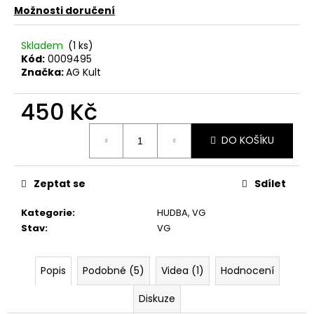
č
Možnosti doručení
u
j
Skladem
(1 ks)
e
Kód:
0009495
m
Značka:
AG Kult
e
450 Kč
THE
Měrná
KILLERS
DO KOŠÍKU
cena:
–
SAWDUST
2LP
Zeptat se
Sdílet
790
Kč
Kategorie
:
HUDBA
,
VG
Stav
:
VG
Popis
Podobné (5)
Videa (1)
Hodnocení
Diskuze